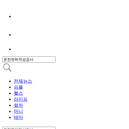
전체뉴스
피플
헬스
라이프
컬처
머니
테마