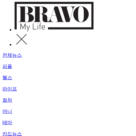
전체뉴스
피플
헬스
라이프
컬처
머니
테마
카드뉴스