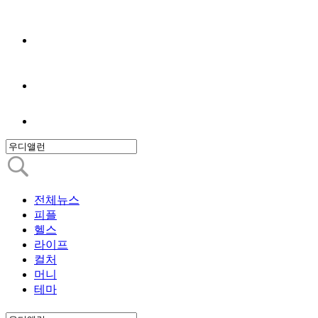
전체뉴스
피플
헬스
라이프
컬처
머니
테마