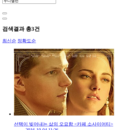
검색결과 총
3
건
최신순
정확도순
선택이 빚어내는 삶의 오묘함 <카페 소사이어티>
2016-10-04 11:26