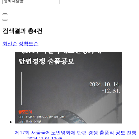
검색결과 총
4
건
최신순
정확도순
제17회 서울국제노인영화제 단편 경쟁 출품작 공모 진행
2024-11-01 19:46