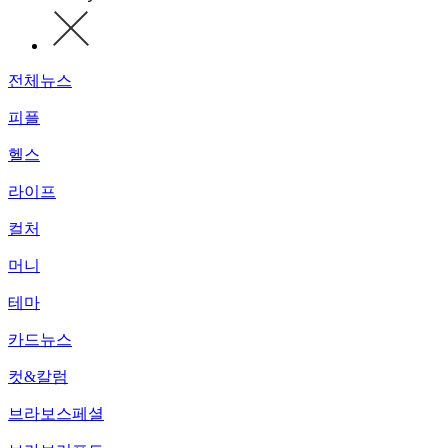
전체뉴스
피플
헬스
라이프
컬처
머니
테마
카드뉴스
컷&칼럼
브라보스페셜