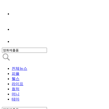
전체뉴스
피플
헬스
라이프
컬처
머니
테마