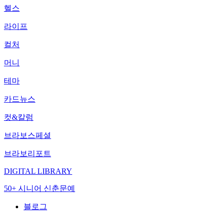
헬스
라이프
컬처
머니
테마
카드뉴스
컷&칼럼
브라보스페셜
브라보리포트
DIGITAL LIBRARY
50+ 시니어 신춘문예
블로그