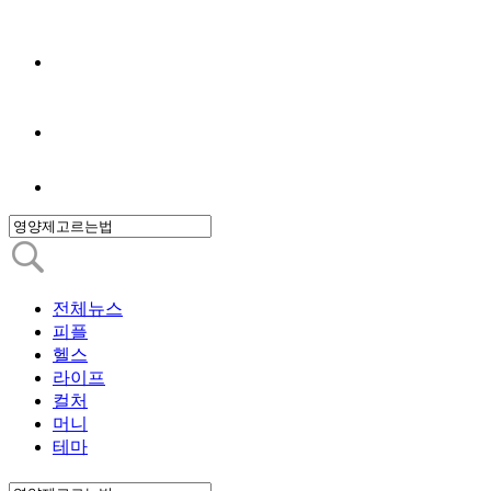
전체뉴스
피플
헬스
라이프
컬처
머니
테마