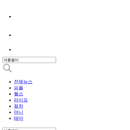
전체뉴스
피플
헬스
라이프
컬처
머니
테마