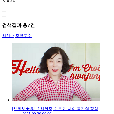
검색결과 총
7
건
최신순
정확도순
[브라보★튜브] 최화정, 예쁘게 나이 들기의 정석
2025-09-29 00:00