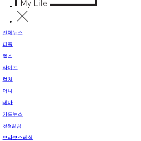
전체뉴스
피플
헬스
라이프
컬처
머니
테마
카드뉴스
컷&칼럼
브라보스페셜