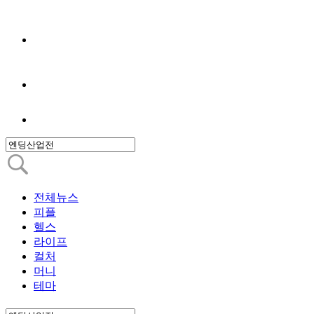
전체뉴스
피플
헬스
라이프
컬처
머니
테마