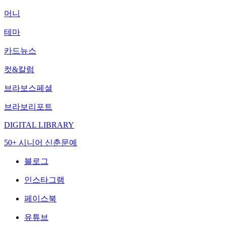
머니
테마
카드뉴스
컷&칼럼
브라보스페셜
브라보리포트
DIGITAL LIBRARY
50+ 시니어 신춘문예
블로그
인스타그램
페이스북
유튜브