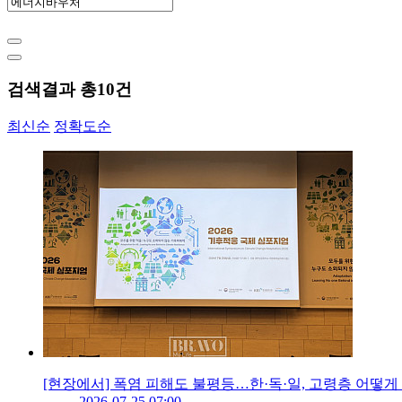
검색결과 총
10
건
최신순
정확도순
[현장에서] 폭염 피해도 불평등…한·독·일, 고령층 어떻
2026-07-25 07:00