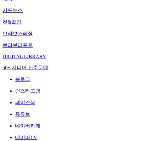
카드뉴스
컷&칼럼
브라보스페셜
브라보리포트
DIGITAL LIBRARY
50+ 시니어 신춘문예
블로그
인스타그램
페이스북
유튜브
네이버카페
네이버TV