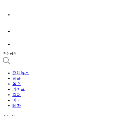
전체뉴스
피플
헬스
라이프
컬처
머니
테마