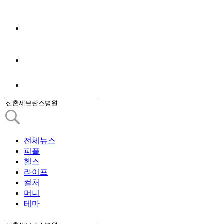
전체뉴스
피플
헬스
라이프
컬처
머니
테마