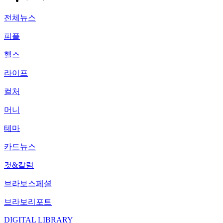
전체뉴스
피플
헬스
라이프
컬처
머니
테마
카드뉴스
컷&칼럼
브라보스페셜
브라보리포트
DIGITAL LIBRARY