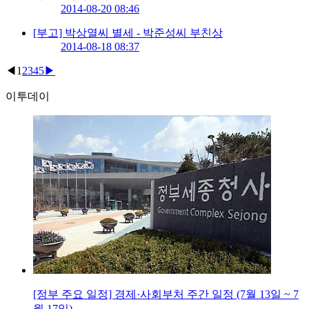
2014-08-20 08:46
[부고] 박상열씨 별세 - 박준성씨 부친상
2014-08-18 08:37
◀
1
2
3
4
5
▶
이투데이
[정부 주요 일정] 경제·사회부처 주간 일정 (7월 13일 ~ 7
월 17일)