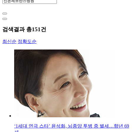
검색결과 총
151
건
최신순
정확도순
‘1세대 연극 스타’ 윤석화, 뇌종양 투병 중 별세…향년 69