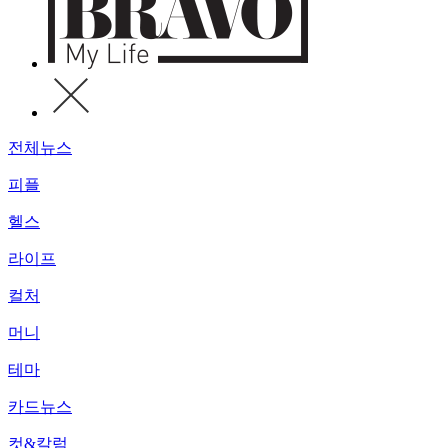
전체뉴스
피플
헬스
라이프
컬처
머니
테마
카드뉴스
컷&칼럼