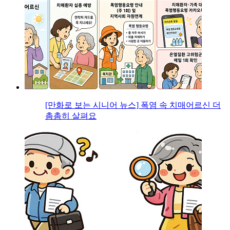
[만화로 보는 시니어 뉴스] 폭염 속 치매어르신 더
촘촘히 살펴요