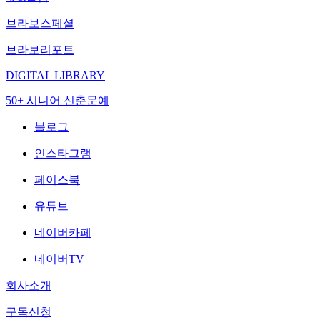
브라보스페셜
브라보리포트
DIGITAL LIBRARY
50+ 시니어 신춘문예
블로그
인스타그램
페이스북
유튜브
네이버카페
네이버TV
회사소개
구독신청