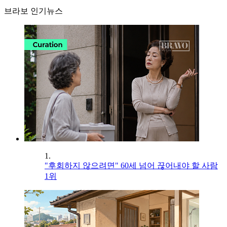
브라보 인기뉴스
1.
"후회하지 않으려면" 60세 넘어 끊어내야 할 사람
1위