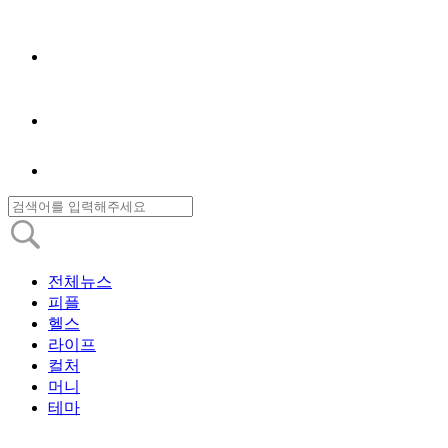
전체뉴스
피플
헬스
라이프
컬처
머니
테마