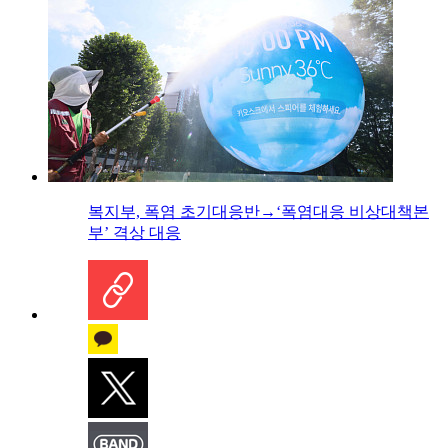
복지부, 폭염 초기대응반→‘폭염대응 비상대책본
부’ 격상 대응