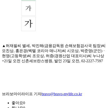
▲허재필씨 별세, 박진해(금융감독원 손해보험검사국 팀장)씨
모친상, 홍은경(벡텔 코리아 매니저)씨 시모상, 박준영(군인)ㆍ
현영(고등학생)씨 조모상, 허증(경원산업 대표이사)씨 누나상
=21일 오전 신촌세브란스병원, 발인 23일 오전, 02-2227-7597
브라보마이라이프 기자
bravo@bravo-mylife.co.kr
좋아요
0
화나요
0