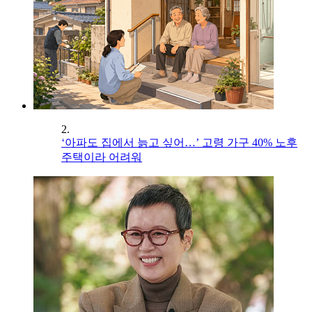
2.
‘아파도 집에서 늙고 싶어…’ 고령 가구 40% 노후
주택이라 어려워