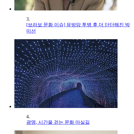
3.
[브라보 문화 이슈] 유방암 투병 후 더 단단해진 박
미선
4.
광명, 시간을 걷는 문화 마실길