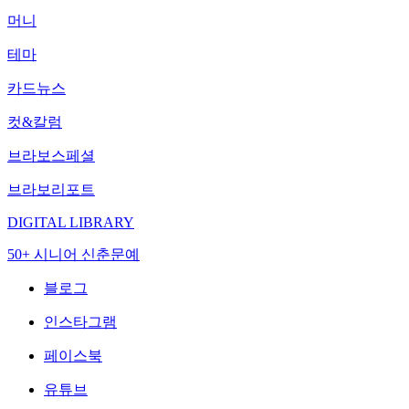
머니
테마
카드뉴스
컷&칼럼
브라보스페셜
브라보리포트
DIGITAL LIBRARY
50+ 시니어 신춘문예
블로그
인스타그램
페이스북
유튜브