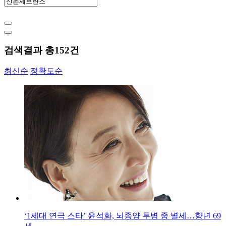
검색결과 총
152
건
최신순
정확도순
‘1세대 연극 스타’ 윤석화, 뇌종양 투병 중 별세…향년 69