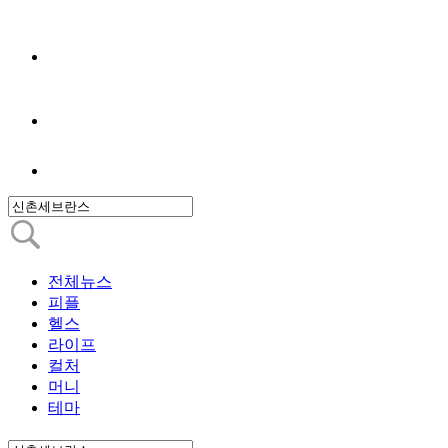
전체뉴스
피플
헬스
라이프
컬처
머니
테마