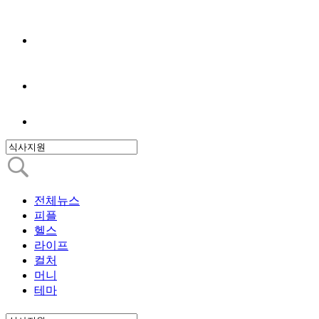
전체뉴스
피플
헬스
라이프
컬처
머니
테마