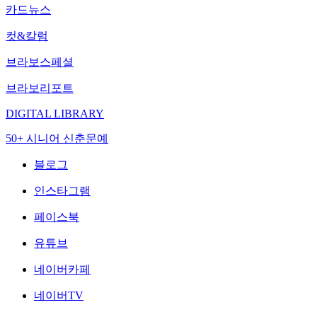
카드뉴스
컷&칼럼
브라보스페셜
브라보리포트
DIGITAL LIBRARY
50+ 시니어 신춘문예
블로그
인스타그램
페이스북
유튜브
네이버카페
네이버TV