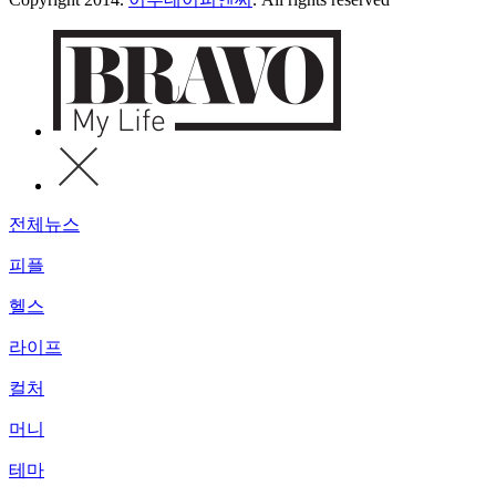
전체뉴스
피플
헬스
라이프
컬처
머니
테마