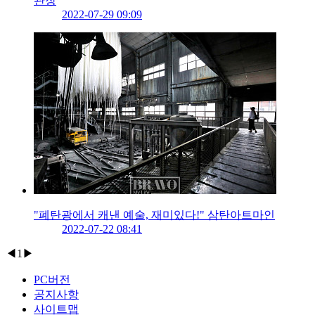
관장
2022-07-29 09:09
"폐탄광에서 캐낸 예술, 재미있다!" 삼탄아트마인
2022-07-22 08:41
◀
1
▶
PC버전
공지사항
사이트맵