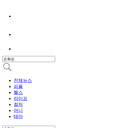
전체뉴스
피플
헬스
라이프
컬처
머니
테마