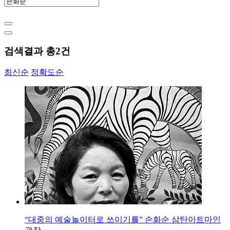
검색결과 총
2
건
최신순
정확도순
“대중의 예술놀이터로 쓰이기를” 손화순 삼탄아트마인