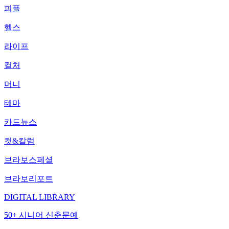
피플
헬스
라이프
컬처
머니
테마
카드뉴스
컷&칼럼
브라보스페셜
브라보리포트
DIGITAL LIBRARY
50+ 시니어 신춘문예