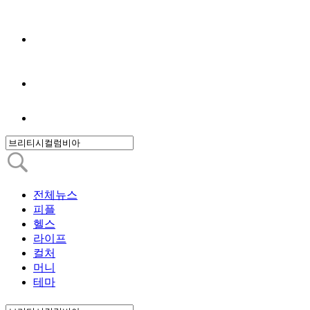
전체뉴스
피플
헬스
라이프
컬처
머니
테마