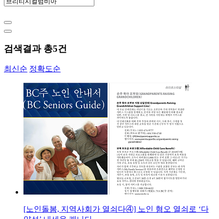
검색결과 총
5
건
최신순
정확도순
[노인돌봄, 지역사회가 열쇠다④] 노인 혐오 열쇠로 ‘다