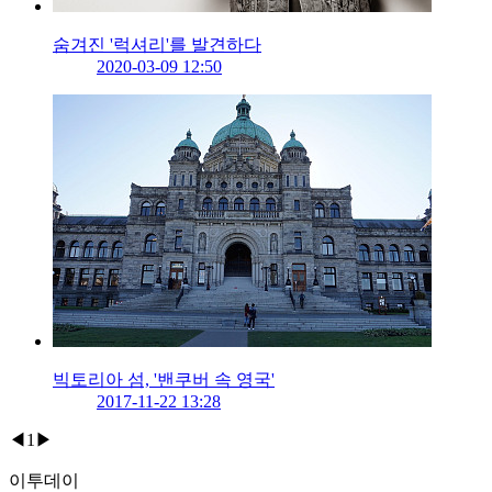
숨겨진 '럭셔리'를 발견하다
2020-03-09 12:50
빅토리아 섬, '밴쿠버 속 영국'
2017-11-22 13:28
◀
1
▶
이투데이