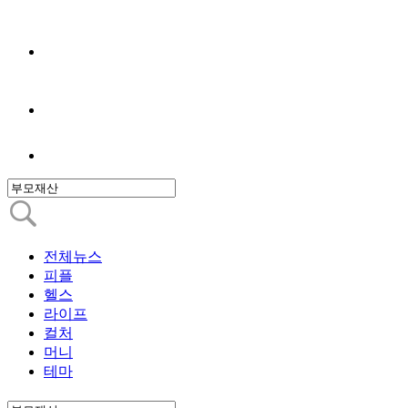
전체뉴스
피플
헬스
라이프
컬처
머니
테마