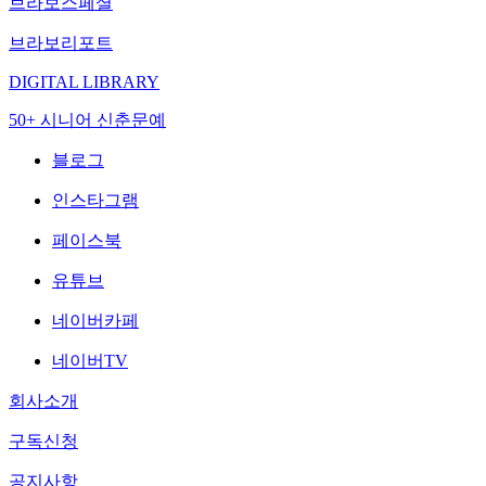
브라보스페셜
브라보리포트
DIGITAL LIBRARY
50+ 시니어 신춘문예
블로그
인스타그램
페이스북
유튜브
네이버카페
네이버TV
회사소개
구독신청
공지사항