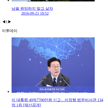
남을 원망하지 말고 살자
2016-09-21 10:52
◀
1
▶
이투데이
이 대통령 49억7700만원 신고…이장형 법무비서관 134
억 1위 [재산공개]