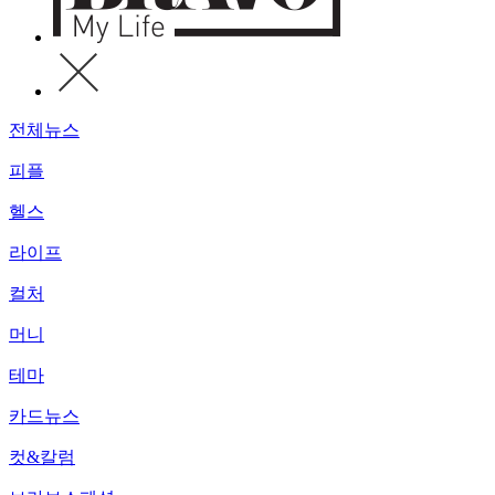
전체뉴스
피플
헬스
라이프
컬처
머니
테마
카드뉴스
컷&칼럼