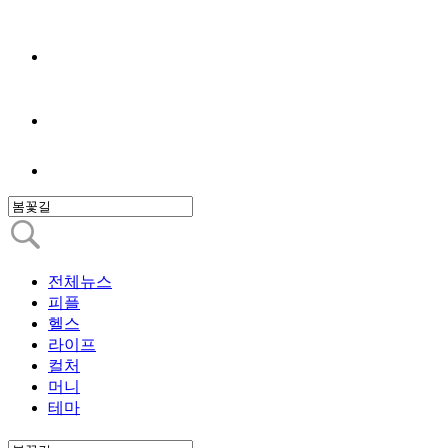
전체뉴스
피플
헬스
라이프
컬처
머니
테마