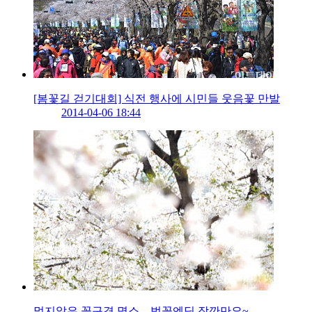
[봄꽃길 걷기대회] 식전 행사에 시민들 웃음꽃 만발
2014-04-06 18:44
멀지않은 꽃구경 명소…벚꽃엔딩 잠깐만요~