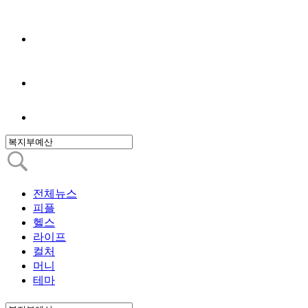
전체뉴스
피플
헬스
라이프
컬처
머니
테마