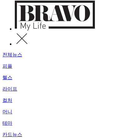
전체뉴스
피플
헬스
라이프
컬처
머니
테마
카드뉴스