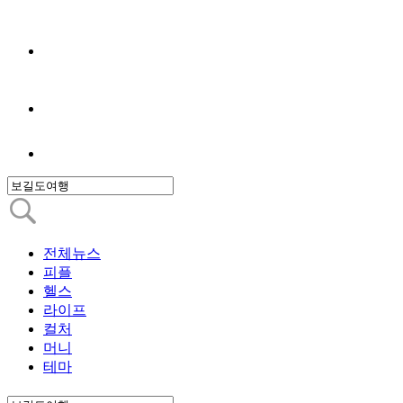
전체뉴스
피플
헬스
라이프
컬처
머니
테마