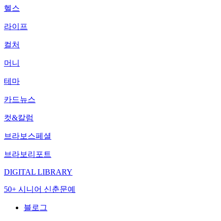
헬스
라이프
컬처
머니
테마
카드뉴스
컷&칼럼
브라보스페셜
브라보리포트
DIGITAL LIBRARY
50+ 시니어 신춘문예
블로그