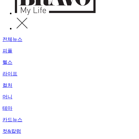
전체뉴스
피플
헬스
라이프
컬처
머니
테마
카드뉴스
컷&칼럼