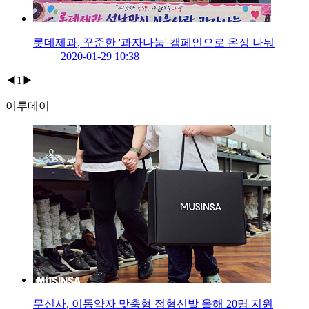
롯데제과, 꾸준한 '과자나눔' 캠페인으로 온정 나눠
2020-01-29 10:38
◀
1
▶
이투데이
무신사, 이동약자 맞춤형 정형신발 올해 20명 지원