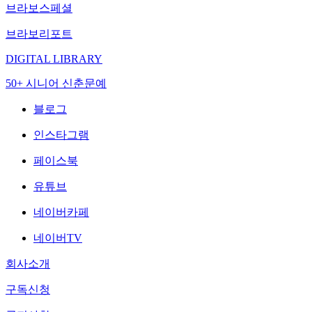
브라보스페셜
브라보리포트
DIGITAL LIBRARY
50+ 시니어 신춘문예
블로그
인스타그램
페이스북
유튜브
네이버카페
네이버TV
회사소개
구독신청