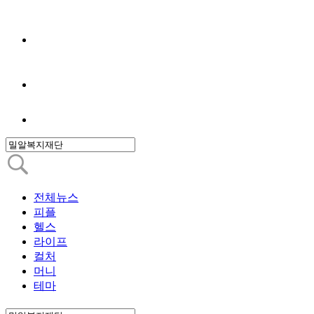
전체뉴스
피플
헬스
라이프
컬처
머니
테마