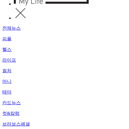
전체뉴스
피플
헬스
라이프
컬처
머니
테마
카드뉴스
컷&칼럼
브라보스페셜