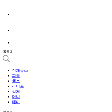
전체뉴스
피플
헬스
라이프
컬처
머니
테마