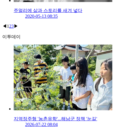
주얼리에 삶과 스토리를 새겨 넣다
2020-05-13 08:35
◀
1
2
3
▶
이투데이
지역정주형 '농촌유학'...해남군 정책 '눈길'
2026-07-22 08:04