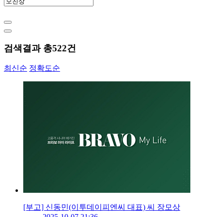
검색결과 총
522
건
최신순
정확도순
[부고] 신동민(이투데이피엔씨 대표) 씨 장모상
2025-10-07 21:36