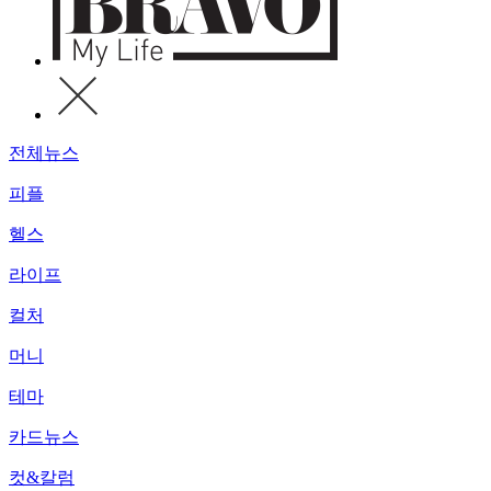
전체뉴스
피플
헬스
라이프
컬처
머니
테마
카드뉴스
컷&칼럼