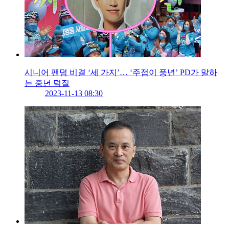
시니어 팬덤 비결 ‘세 가지’… ‘주접이 풍년’ PD가 말하
는 중년 덕질
2023-11-13 08:30