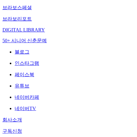
브라보스페셜
브라보리포트
DIGITAL LIBRARY
50+ 시니어 신춘문예
블로그
인스타그램
페이스북
유튜브
네이버카페
네이버TV
회사소개
구독신청