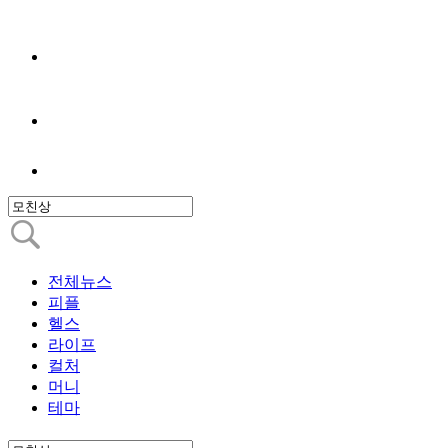
전체뉴스
피플
헬스
라이프
컬처
머니
테마