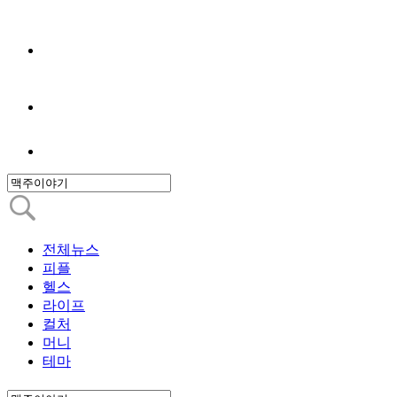
전체뉴스
피플
헬스
라이프
컬처
머니
테마