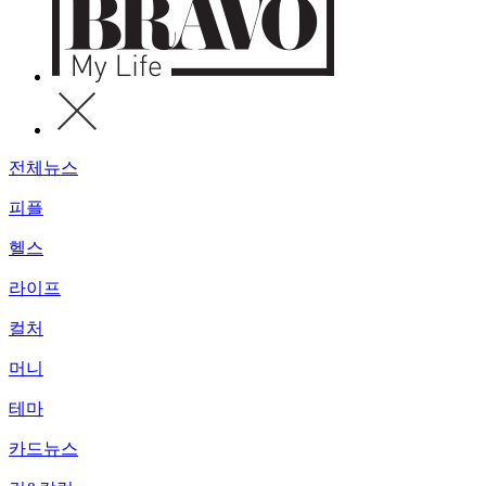
전체뉴스
피플
헬스
라이프
컬처
머니
테마
카드뉴스