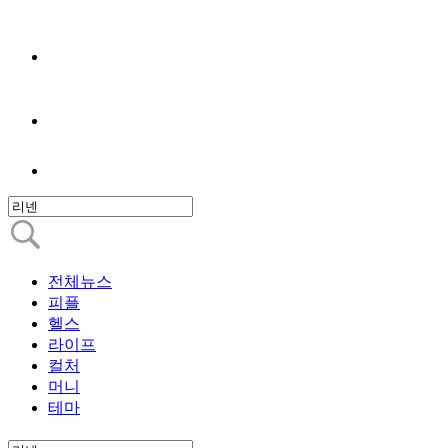
전체뉴스
피플
헬스
라이프
컬처
머니
테마