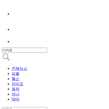
전체뉴스
피플
헬스
라이프
컬처
머니
테마