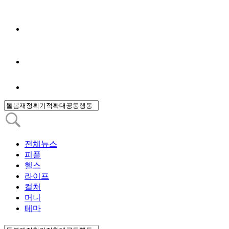
전체뉴스
피플
헬스
라이프
컬처
머니
테마