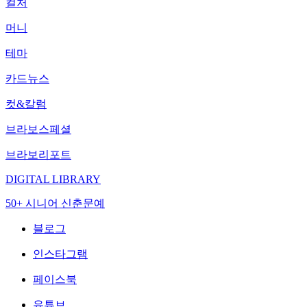
컬처
머니
테마
카드뉴스
컷&칼럼
브라보스페셜
브라보리포트
DIGITAL LIBRARY
50+ 시니어 신춘문예
블로그
인스타그램
페이스북
유튜브