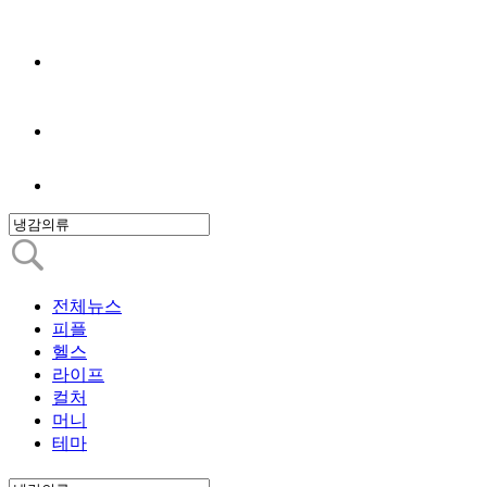
전체뉴스
피플
헬스
라이프
컬처
머니
테마