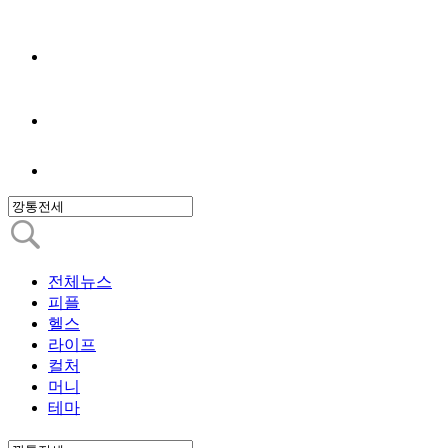
전체뉴스
피플
헬스
라이프
컬처
머니
테마