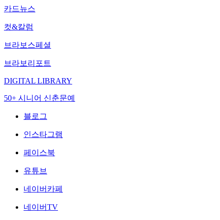
카드뉴스
컷&칼럼
브라보스페셜
브라보리포트
DIGITAL LIBRARY
50+ 시니어 신춘문예
블로그
인스타그램
페이스북
유튜브
네이버카페
네이버TV