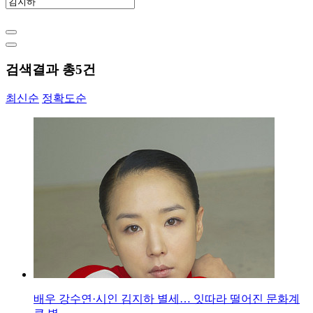
검색결과 총
5
건
최신순
정확도순
배우 강수연·시인 김지하 별세… 잇따라 떨어진 문화계