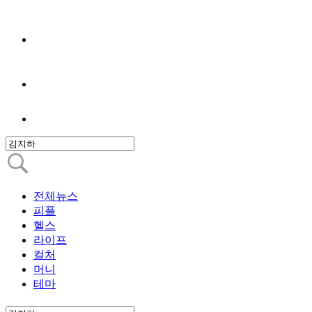
전체뉴스
피플
헬스
라이프
컬처
머니
테마