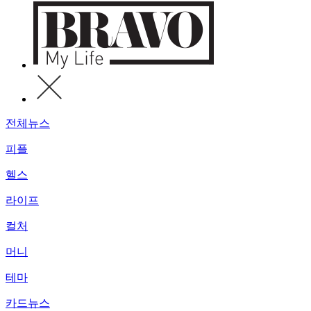
전체뉴스
피플
헬스
라이프
컬처
머니
테마
카드뉴스