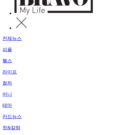
전체뉴스
피플
헬스
라이프
컬처
머니
테마
카드뉴스
컷&칼럼