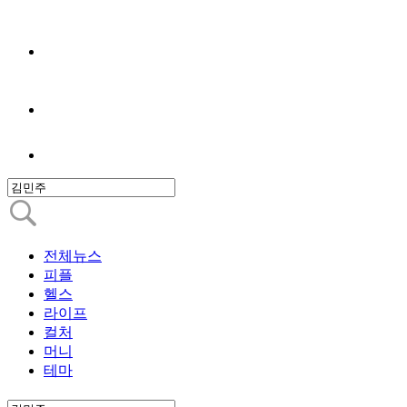
전체뉴스
피플
헬스
라이프
컬처
머니
테마