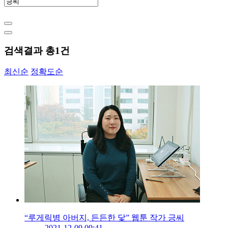
검색결과 총
1
건
최신순
정확도순
“루게릭병 아버지, 든든한 닻” 웹툰 작가 긍씨
2021-12-09 09:41