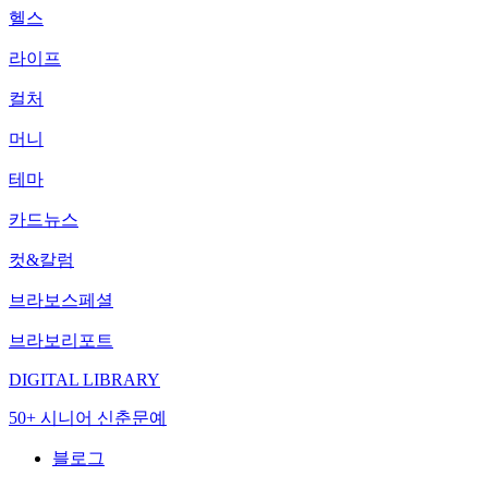
헬스
라이프
컬처
머니
테마
카드뉴스
컷&칼럼
브라보스페셜
브라보리포트
DIGITAL LIBRARY
50+ 시니어 신춘문예
블로그