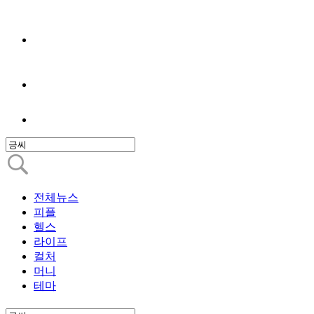
전체뉴스
피플
헬스
라이프
컬처
머니
테마