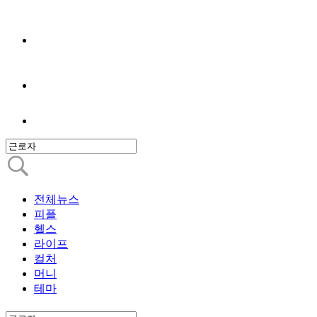
전체뉴스
피플
헬스
라이프
컬처
머니
테마