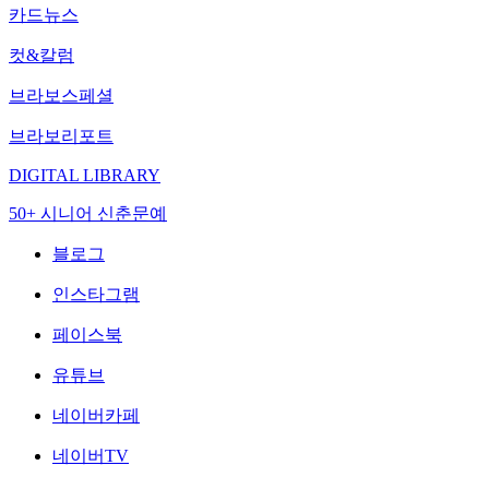
카드뉴스
컷&칼럼
브라보스페셜
브라보리포트
DIGITAL LIBRARY
50+ 시니어 신춘문예
블로그
인스타그램
페이스북
유튜브
네이버카페
네이버TV