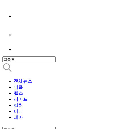
전체뉴스
피플
헬스
라이프
컬처
머니
테마