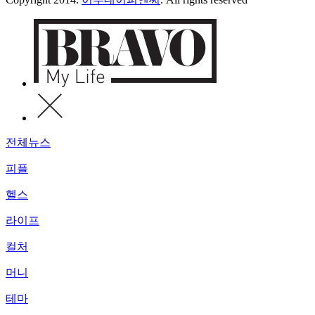
전체뉴스
피플
헬스
라이프
컬처
머니
테마