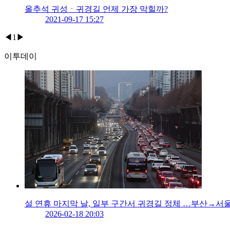
올추석 귀성ㆍ귀경길 언제 가장 막힐까?
2021-09-17 15:27
◀
1
▶
이투데이
설 연휴 마지막 날, 일부 구간서 귀경길 정체 …부산→서울 
2026-02-18 20:03