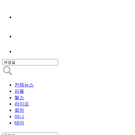
전체뉴스
피플
헬스
라이프
컬처
머니
테마