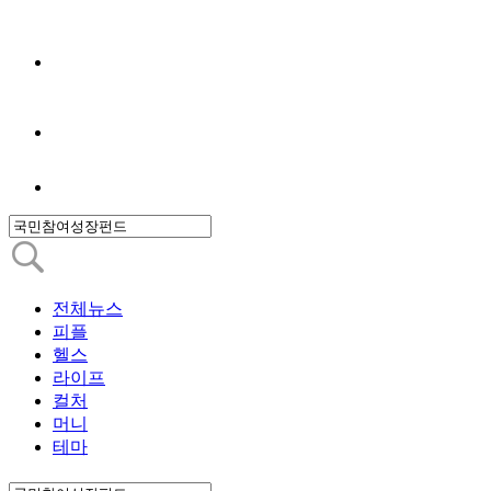
전체뉴스
피플
헬스
라이프
컬처
머니
테마