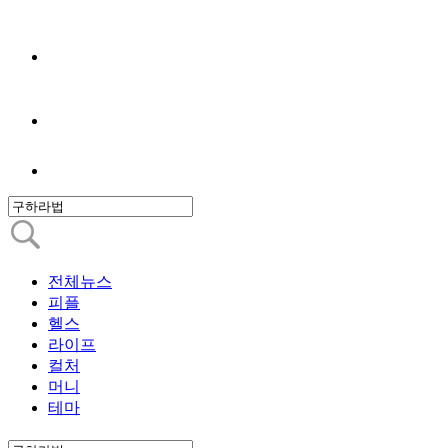
전체뉴스
피플
헬스
라이프
컬처
머니
테마