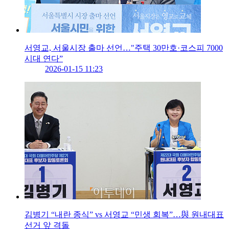
서영교, 서울시장 출마 선언…"주택 30만호·코스피 7000
시대 연다”
2026-01-15 11:23
김병기 “내란 종식” vs 서영교 “민생 회복”…與 원내대표
선거 앞 격돌