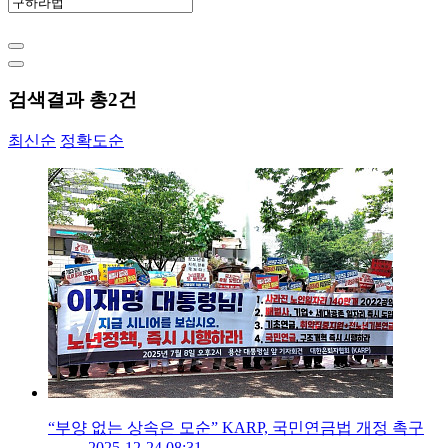
검색결과 총
2
건
최신순
정확도순
“부양 없는 상속은 모순” KARP, 국민연금법 개정 촉구
2025-12-24 08:31