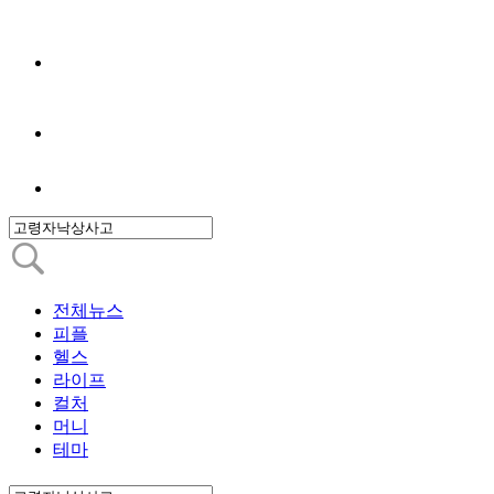
전체뉴스
피플
헬스
라이프
컬처
머니
테마