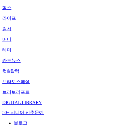
헬스
라이프
컬처
머니
테마
카드뉴스
컷&칼럼
브라보스페셜
브라보리포트
DIGITAL LIBRARY
50+ 시니어 신춘문예
블로그