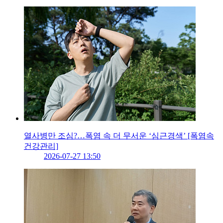
열사병만 조심?…폭염 속 더 무서운 ‘심근경색’ [폭염속
건강관리]
2026-07-27 13:50