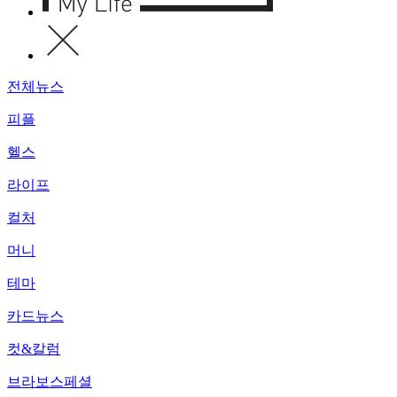
전체뉴스
피플
헬스
라이프
컬처
머니
테마
카드뉴스
컷&칼럼
브라보스페셜