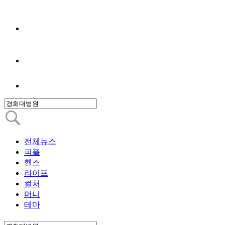
전체뉴스
피플
헬스
라이프
컬처
머니
테마