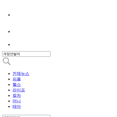
전체뉴스
피플
헬스
라이프
컬처
머니
테마