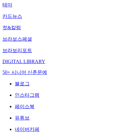
테마
카드뉴스
컷&칼럼
브라보스페셜
브라보리포트
DIGITAL LIBRARY
50+ 시니어 신춘문예
블로그
인스타그램
페이스북
유튜브
네이버카페