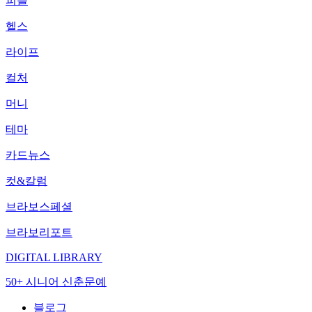
피플
헬스
라이프
컬처
머니
테마
카드뉴스
컷&칼럼
브라보스페셜
브라보리포트
DIGITAL LIBRARY
50+ 시니어 신춘문예
블로그