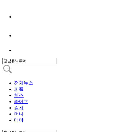
전체뉴스
피플
헬스
라이프
컬처
머니
테마