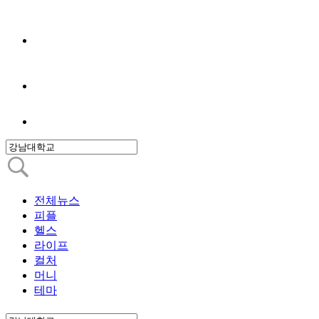
전체뉴스
피플
헬스
라이프
컬처
머니
테마