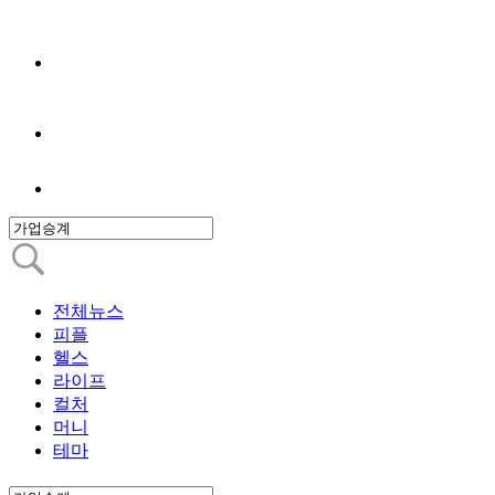
전체뉴스
피플
헬스
라이프
컬처
머니
테마