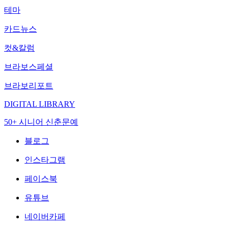
테마
카드뉴스
컷&칼럼
브라보스페셜
브라보리포트
DIGITAL LIBRARY
50+ 시니어 신춘문예
블로그
인스타그램
페이스북
유튜브
네이버카페