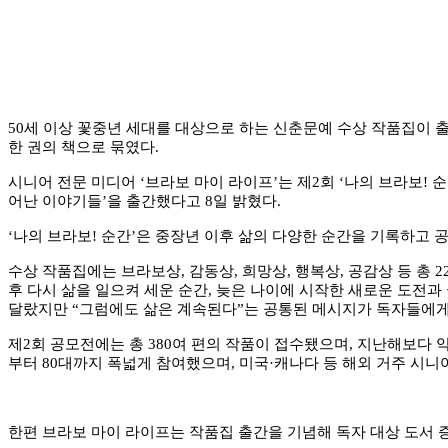
50
세 이상 꽃중년 세대를 대상으로 하는 신춘문예 수상 작품집이 
한 권의 책으로 묶였다
.
시니어 전문 미디어
‘
브라보 마이 라이프
’
는 제
2
회
‘
나의 브라보
!
순
어난 이야기들
’
을 출간했다고
8
일 밝혔다
.
‘
나의 브라보
!
순간
’
은 중장년 이후 삶의 다양한 순간을 기록하고 
수상 작품집에는 브라보상
,
감동상
,
희망상
,
행복상
,
공감상 등 총
2
후 다시 삶을 일으켜 세운 순간
,
늦은 나이에 시작한 새로운 도전과
달랐지만
“
그럼에도 삶은 계속된다
”
는 공통된 메시지가 독자들에게
제
2
회 공모전에는 총
380
여 편의 작품이 접수됐으며
,
지난해보다 
부터
80
대까지 폭넓게 참여했으며
,
미국
·
캐나다 등 해외 거주 시
한편 브라보 마이 라이프는 작품집 출간을 기념해 독자 대상 도서 