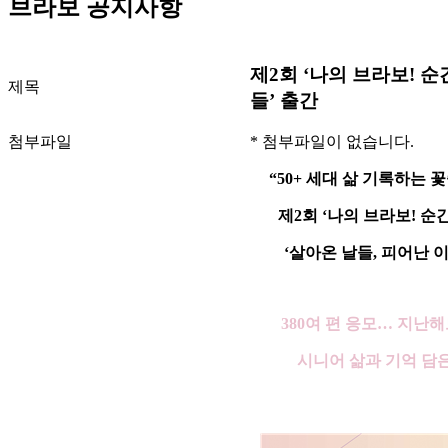
브라보 공지사항
제2회 ‘나의 브라보! 순
제목
들’ 출간
첨부파일
* 첨부파일이 없습니다.
“50+
세대 삶 기록하는 
제
2
회
‘
나의 브라보
!
순
‘
살아온 날들
,
피어난 
380
여 편 응모
…
지난해
시니어 삶과 기억 담