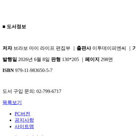
■
도서정보
저자
브라보 마이 라이프 편집부
｜
출판사
이투데이피엔씨
｜
발행일
2026
년
6
월
8
일
판형
130*205
｜
페이지
298
면
ISBN
979-11-983650-5-7
도서 구입 문의: 02-799-6717
목록보기
PC버전
공지사항
사이트맵