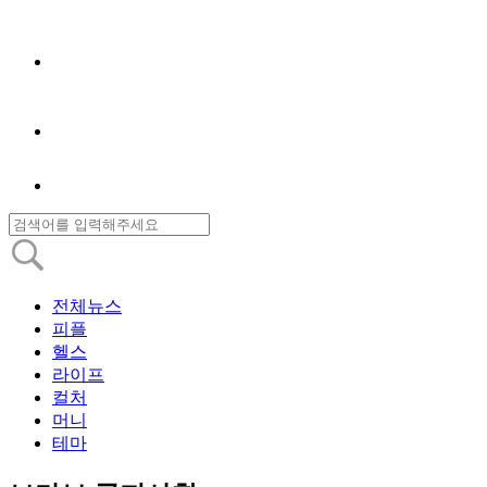
전체뉴스
피플
헬스
라이프
컬처
머니
테마