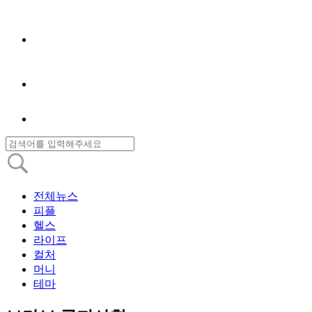
전체뉴스
피플
헬스
라이프
컬처
머니
테마