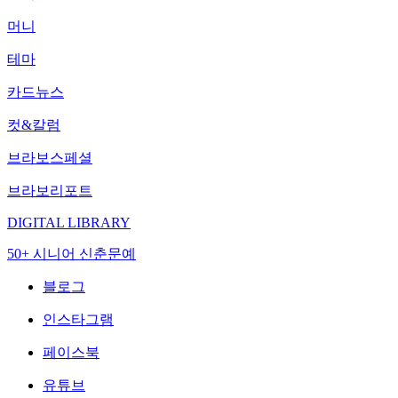
머니
테마
카드뉴스
컷&칼럼
브라보스페셜
브라보리포트
DIGITAL LIBRARY
50+ 시니어 신춘문예
블로그
인스타그램
페이스북
유튜브