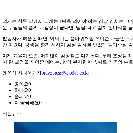
적게는 한두 달에서 길게는 1년을 먹어야 하는 김장 김치는 그 
운 누님들의 솜씨로 김장이 끝나면, 땅을 파고 김치 항아리를 
밭농사가 허술할 때면, 어머니는 씀바귀처럼 쓰디쓴 나물만 드
만 여겼다. 평생을 함께 사시며 김장 김치를 맛있게 담가주실 줄
이제 가을이 오면, 머지않아 김장철도 다가온다. 우리 조상들의
이’란 별명을 지어준 데에는, 항상 부지런한 솜씨로 가족의 수
윤옥석 시니어기자
bravopress@etoday.co.kr
좋아요
0
화나요
0
슬퍼요
0
더 궁금해요
0
최신뉴스