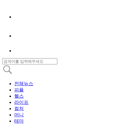
전체뉴스
피플
헬스
라이프
컬처
머니
테마