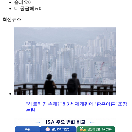
슬퍼요
0
더 궁금해요
0
최신뉴스
“해로하면 손해?” 8·3 세제개편에 ‘황혼이혼’ 조장
논란