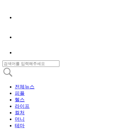
전체뉴스
피플
헬스
라이프
컬처
머니
테마