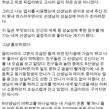
쳐보고 뒤로 뒤집어봐도 고사리 같이 작은 손은 아니었다.
그리고 나는 엽서를 사용했는데 선생님은 편지로 보내 주신 것
이 못내 죄스러우면서도 선생님의 성실성에 머리가 조아려졌
다.
이 일은 무엇보다도 인간의 덕목 중 성실성에 후한 점수를 매
기는 내게 선생님이 결정적으로 좋아지는 계기가 됐다.
그냥 흠모하였다.
멀리서라도 그분의 모습만 뵙게 되면 반가움에 가슴이 뛰고 너
무 좋아서 숨이 막혀왔다. 친구들은 그 선생님이 오신다는 거
를 내 모습을 보고 알았다. 친구들과 놀던 중에도 B선생님 모
습만 보였다하면 아무 말도 못하고 얼굴이 빨개졌기에. 내 초
등학교 동기동창생의 언니가 그 선생님과 데이트 중이라는 말
을 듣고는 성실하고도 선한 그 언니가 이유도 없이 미웠다. 선
생님이 배구를 하려고 상의를 벗어서 내게 맡기셨을 때는 어찌
나 소중하던지 조심스럽게 안고 있었다. 조금이라도 구겨지면
안 되니까.
B선생님이 야학교를 떠나실 때는 내 가슴이 온통 ‘휑’하니 뚫
려 버린 듯한 허전함과 세상을 모두 잃어버린 듯한 망실감에