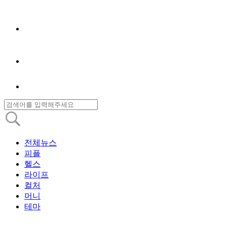
전체뉴스
피플
헬스
라이프
컬처
머니
테마