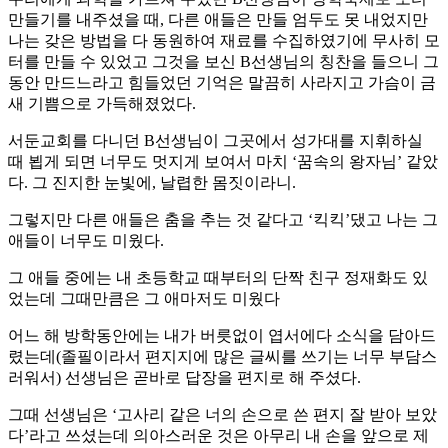
만들기를 내주셨을 때, 다른 애들은 만들 엄두도 못 내었지만
나는 갖은 방법을 다 동원하여 재료를 수집하였기에 무사히 모
터를 만들 수 있었고 그것을 보신 B선생님의 칭찬을 들으니 그
동안 만드느라고 힘들었던 기억은 말끔히 사라지고 가슴이 금
새 기쁨으로 가득해졌었다.
서둔교회를 다니던 B선생님이 그곳에서 성가대를 지휘하실
때 뵙게 되면 너무도 멋지게 보여서 마치 ‘꿈속의 왕자님’ 같았
다. 그 진지한 눈빛에, 날렵한 몸짓이라니.
그렇지만 다른 애들은 춤을 추는 것 같다고 ‘킥킥’댔고 나는 그
애들이 너무도 미웠다.
그 애들 중에는 내 초등학교 때부터의 단짝 친구 정재화도 있
었는데 그때만큼은 그 애마저도 미웠다
어느 해 방학동안에는 내가 버릇없이 엽서에다 소식을 담아드
렸는데(졸필이라서 편지지에 많은 글씨를 쓰기는 너무 부담스
러워서) 선생님은 곧바로 답장을 편지로 해 주셨다.
그때 선생님은 ‘고사리 같은 너의 손으로 쓴 편지 잘 받아 보았
다’라고 쓰셨는데 의아스러운 것은 아무리 내 손을 앞으로 제