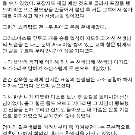
을 수가 있었다. 포장지도 제일 예쁜 것으로 골라서 포장을 했
으며 리본으로 꽃모양을 만들어서 붙인 후 서둔 교회에서 성가
대를 지휘하고 계신 선생님을 찾아갔다.
교회의 뾰족탑도 전나무 위에도 온통 은세계였다.
크리스마스를 앞두고 캐롤 송을 열심히 지도하고 계신 선생님
의 모습을 뵌 나는 눈이 20cm이상 쌓여 있는 교회 창문 밖에서
언 발을 구르며 무려 2시간 이상을 기다렸다.
나의 뜻밖의 등장에 의아해 하시는 선생님께 ‘선생님 이거요’
모기소리로 말하며 조심스럽게 두 손으로 내밀었다.
순간 깊숙한 눈매에 진지한 표정의 선생님은 다소 당황해 하시
다가는 '고맙다' 웃으며 받으셨다.
다시 한번 내게 따뜻한 미소를 보낸 후 발길을 돌리시던 선생
님이었다. 춥고 힘든 줄도 모르고 기다리던 그 시간이 행복했
고 선물을 전해 드리고 집으로 돌아오는 내 가슴은 온통 기쁨
으로 출렁거렸으며 발이 땅에 닿나 싶었다.
엄마의 결혼생활을 어려서부터 쭉 지켜봤던 나는 근본적으로
결혼에 대해서 회의감 내지는 환멸감을 가지고 있었다.