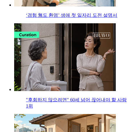
‘경험 無도 환영’ 생애 첫 일자리 도전 설명서
"후회하지 않으려면" 60세 넘어 끊어내야 할 사람
1위