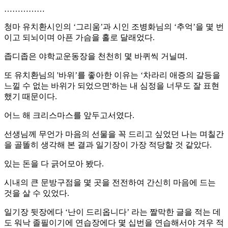
……………
청마 유치환시인의 ‘그리움’과 시인 조병화님의 ‘추억’을 몇 번
이고 되뇌이며 아픈 가슴을 홀로 달래었다.
좁디좁은 야학교운동장을 천천히 몇 바퀴씩 거닐며.
또 유치환님의 '바위’를 좋아한 이유는 ‘차라리 애증의 갈등을
느낄 수 없는 바위가 되었으면'하는 내 심정을 너무도 잘 표현
했기 때문이다.
어느 해 크리스마스를 앞두고서였다.
선생님께 무언가 마음의 선물을 꼭 드리고 싶었던 나는 며칠간
을 골똘히 생각해 본 결과 일기장이 가장 적당할 것 같았다.
있는 돈을 다 긁어모아 봤다.
시내의 큰 문방구점을 몇 곳을 전전하여 간신히 마음에 드는
것을 살 수 있었다.
일기장 뒷장에다 ‘난이 드리옵니다’ 라는 짤막한 글을 적는 데
도 워낙 졸필이기에 연습장에다 몇 십번을 연습해서야 겨우 적