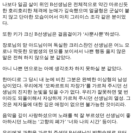
나보다 일곱 살이 위인 B선생님은 전체적으로 약간 마르신듯
한 호리호리한 체격에 눈매가 깊숙했으며 얼굴형은 군살이 붙
지 않고 단아한 모습이어서 마치 그리이스 조각 같은 분이었
다.
또한 키가 크신 B선생님은 걸음걸이가 ‘사뿐사뿐’하셨다.
장로님의 맏 아드님이며 독실한 크리스챤인 선생님은 어느 모
로나 깍듯한 모범생의 면모를 보이셔서 나쁜 행동 옳지 않은
말은 전혀 하지 않으실 분 같았다.
아니 나쁜 면으로는 아예 생각조차 하지 못하실 분 같았다.
한마디로 그 당시 내 눈에 비친 그분은 완벽한 이상형의 남성
상이었다. 우리에게 ‘모짜르트의 자장가’를 가르쳐 주시던 선
생님의 진지한 눈빛을 잊을 수가 없다. 우리가 잘못하면 몇 번
이라도 되풀이해서 자상하게 가르쳐 주시던 선생님의 열성. 그
것은 제자들에 대한 깊은 애정이 없으면 불가능한 것이리라.
음악을 깊이 사랑하셨으며 노래를 썩 잘 부르셨던 선생님이 좋
아하시던 노래는 ‘고향의 폐가’ ‘너와 나의 시간’ 등이다.
우리에게 과학을 가르쳐 주셨던 B선생님이 방학숙제로 모터