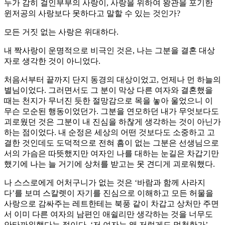
누가 감히 걸인부부의 사랑이, 사랑을 위하여 왕관을 포기한
윈저공의 사랑보다 못하다고 말할 수 있는 것인가?
모든 거짓 없는 사랑은 위대하다.
내 짝사랑이 운명적으로 비극인 것은, 나는 그분을 결혼 대상
자로 생각한 것이 아니었다.
처음서부터 끝까지 단지 동경의 대상이었고, 언제나 먼 하늘의
별님이었다. 그러면서도 그 분이 막상 다른 여자와 결혼했을
때는 천지가 무너진 듯한 절망감으로 목을 놓아 울었으니 이
무슨 모순된 행동이었던가. 그분을 연모하던 내가 무엇보다도
괴로웠던 것은 그분이 내 진심을 하찮게 생각하는 것이 아닌가
하는 점이었다. 내 순정은 세상의 어떤 것보다도 소중하고 고
결한 것인데도 도덕적으로 전혀 흠이 없는 그분은 선생님으로
서의 가슴은 따뜻했지만 여자인 나를 대하는 눈길은 차갑기만
했기에 나는 늘 거기에 상처를 받고는 못 견디게 괴로워했다.
나 스스로에게 어처구니가 없는 것은 ‘바람과 함께 사라지
다’를 보며 스칼렛이 자기를 진심으로 이해하고 모든 허물을
사랑으로 감싸주는 레트한테는 북풍 같이 차갑고 상처만 주면
서 이미 다른 여자의 남편인 애쉴리만 생각하는 것을 너무도
안타까워했다는 점이다. ‘저 여자는 왜 저렇게도 멍청한가’