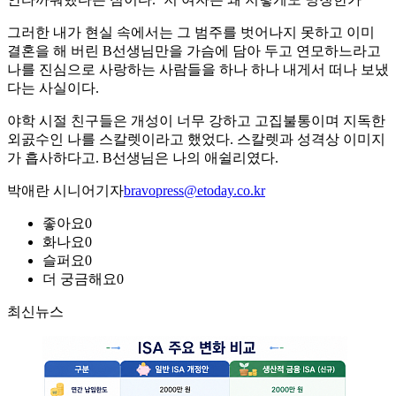
그러한 내가 현실 속에서는 그 범주를 벗어나지 못하고 이미
결혼을 해 버린 B선생님만을 가슴에 담아 두고 연모하느라고
나를 진심으로 사랑하는 사람들을 하나 하나 내게서 떠나 보냈
다는 사실이다.
야학 시절 친구들은 개성이 너무 강하고 고집불통이며 지독한
외곬수인 나를 스칼렛이라고 했었다. 스칼렛과 성격상 이미지
가 흡사하다고. B선생님은 나의 애쉴리였다.
박애란 시니어기자
bravopress@etoday.co.kr
좋아요
0
화나요
0
슬퍼요
0
더 궁금해요
0
최신뉴스