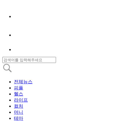
전체뉴스
피플
헬스
라이프
컬처
머니
테마