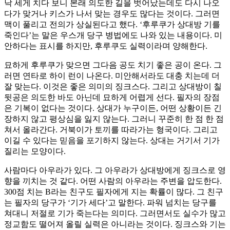
낙 세게 치다 보니 본래 의도한 길을 벗어났는데도 다시 나오
다가 맞거나 키스가 나서 맞는 경우도 많다는 것이다. 그러면
맥이 풀리고 전의가 상실된다고 했다. ‘후루쿠가 상대방 기를
죽인다’는 말은 우스개 당구 병법에도 나와 있는 내용이다. 미
안하다는 표시를 하지만, 후루쿠도 실력이라며 양해한다.
묘하게 후루쿠가 맞으면 그다음 공도 치기 좋은 공이 온다. 그
러면 연타로 하이 런이 나온다. 미안해서라도 대충 치는데 더
잘 맞는다. 이것은 좋은 의미의 징크스다. 그리고 상대방이 칠
뒷공은 의도한 바도 아닌데 묘하게 어렵게 선다. 필자의 장점
은 기복이 없다는 것이다. 상대가 누구이든, 어떤 상황이든 긴
장하지 않고 평상심을 잃지 않는다. 그러니 꾸준히 한 점 한 점
쳐서 올라간다. 거북이가 토끼를 따라가는 형국이다. 그리고
이길 수 있다는 믿음을 포기하지 않는다. 상대는 거기서 기가
질리는 모양이다.
사람마다 아우라가 있다. 그 아우라가 상대방에게 징크스로 영
향을 끼치는 것 같다. 어떤 사람의 아우라는 주변을 압도한다.
300점 치는 B라는 친구도 필자에게 지는 확률이 많다. 그 친구
는 필자의 당구가 ‘기가 세다’고 말한다. 파워 넘치는 당구를
쳐대니 저절로 기가 죽는다는 의미다. 그러면서도 실수가 많고
정교함도 떨어져 올릴 실력은 아니라는 것이다. 징크스와 기는