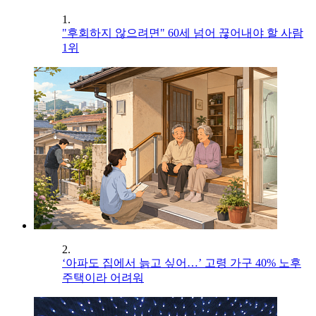
1.
"후회하지 않으려면" 60세 넘어 끊어내야 할 사람
1위
2.
‘아파도 집에서 늙고 싶어…’ 고령 가구 40% 노후
주택이라 어려워