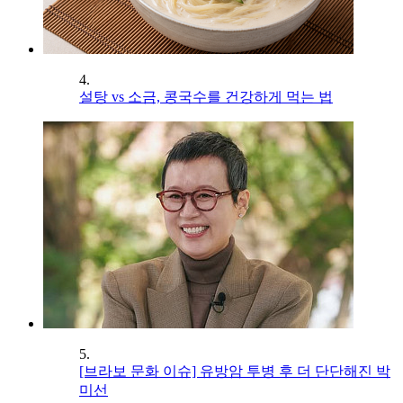
4.
설탕 vs 소금, 콩국수를 건강하게 먹는 법
5.
[브라보 문화 이슈] 유방암 투병 후 더 단단해진 박
미선