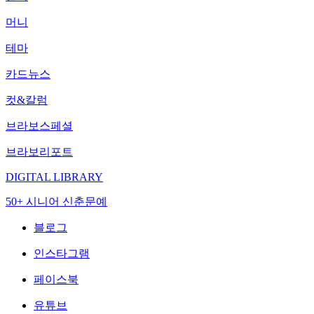
머니
테마
카드뉴스
컷&칼럼
브라보스페셜
브라보리포트
DIGITAL LIBRARY
50+ 시니어 신춘문예
블로그
인스타그램
페이스북
유튜브