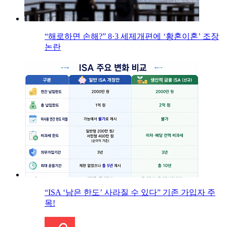
“해로하면 손해?” 8·3 세제개편에 ‘황혼이혼’ 조장
논란
“ISA ‘남은 한도’ 사라질 수 있다” 기존 가입자 주
목!