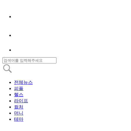
전체뉴스
피플
헬스
라이프
컬처
머니
테마