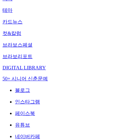
테마
카드뉴스
컷&칼럼
브라보스페셜
브라보리포트
DIGITAL LIBRARY
50+ 시니어 신춘문예
블로그
인스타그램
페이스북
유튜브
네이버카페