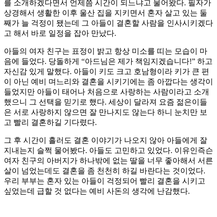
를 소개하겠다면서 언제쯤 시간이 되느냐고 물어왔다. 필자가
상경해서 생활한 이후 울산 집을 지키면서 혼자 살고 있는 둘
째가 늘 걱정이 됐는데 그 아들이 결혼할 사람을 인사시키겠다
고 해서 바로 일정을 잡아 만났다.
아들의 여자 친구는 표정이 밝고 항상 미소를 띠는 모습이 마
음에 들었다. 당돌하게 “아드님은 제가 책임지겠습니다!” 하고
자신감 있게 말했다. 아들이 키도 크고 호남형이라 키가 큰 편
이 아닌 예비 며느리와 결혼을 시키기에는 좀 아깝다는 생각이
들었지만 아들이 태어나 처음으로 사랑하는 사람이라고 소개
했으니 그 선택을 믿기로 했다. 세상이 달라져 요즘 젊은이들
은 서로 사랑하지 않으면 잘 만나지도 않는다 하니 눈치만 보
고 빨리 결혼하길 기다렸다.
그 후 시간이 흘러도 결혼 이야기가 나오지 않아 아들에게 잘
지내는지 슬쩍 물어봤다. 아들도 고민하고 있었다. 이유인즉슨
여자 친구의 아버지가 하나밖에 없는 딸을 너무 좋아해서 서른
살이 넘었는데도 결혼을 좀 천천히 하길 바란다는 것이었다.
우리 부부는 혼자 있는 아들이 걱정되어 빨리 결혼을 시키고
싶었는데 급할 것 없다는 예비 사돈의 생각에 난감했다.