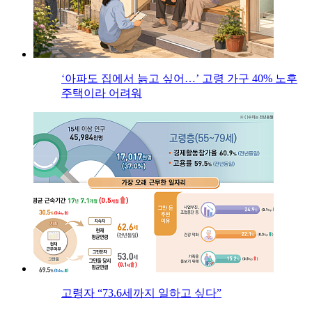
‘아파도 집에서 늙고 싶어…’ 고령 가구 40% 노후
주택이라 어려워
고령자 “73.6세까지 일하고 싶다”