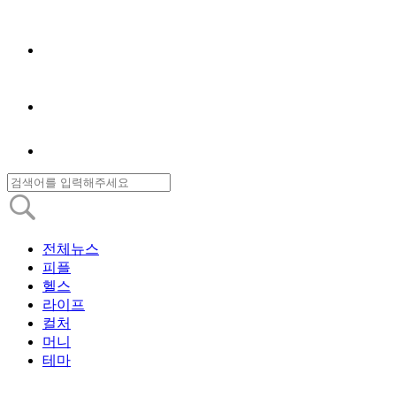
전체뉴스
피플
헬스
라이프
컬처
머니
테마