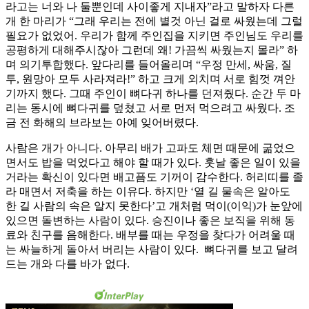
라고는 너와 나 둘뿐인데 사이좋게 지내자”라고 말하자 다른
개 한 마리가 “그래 우리는 전에 별것 아닌 걸로 싸웠는데 그럴
필요가 없었어. 우리가 함께 주인집을 지키면 주인님도 우리를
공평하게 대해주시잖아 그런데 왜! 가끔씩 싸웠는지 몰라” 하
며 의기투합했다. 앞다리를 들어올리며 “우정 만세, 싸움, 질
투, 원망아 모두 사라져라!” 하고 크게 외치며 서로 힘껏 껴안
기까지 했다. 그때 주인이 뼈다귀 하나를 던져줬다. 순간 두 마
리는 동시에 뼈다귀를 덮쳤고 서로 먼저 먹으려고 싸웠다. 조
금 전 화해의 브라보는 아예 잊어버렸다.
사람은 개가 아니다. 아무리 배가 고파도 체면 때문에 굶었으
면서도 밥을 먹었다고 해야 할 때가 있다. 훗날 좋은 일이 있을
거라는 확신이 있다면 배고픔도 기꺼이 감수한다. 허리띠를 졸
라 매면서 저축을 하는 이유다. 하지만 ‘열 길 물속은 알아도
한 길 사람의 속은 알지 못한다’고 개처럼 먹이(이익)가 눈앞에
있으면 돌변하는 사람이 있다. 승진이나 좋은 보직을 위해 동
료와 친구를 음해한다. 배부를 때는 우정을 찾다가 어려울 때
는 싸늘하게 돌아서 버리는 사람이 있다. 뼈다귀를 보고 달려
드는 개와 다를 바가 없다.