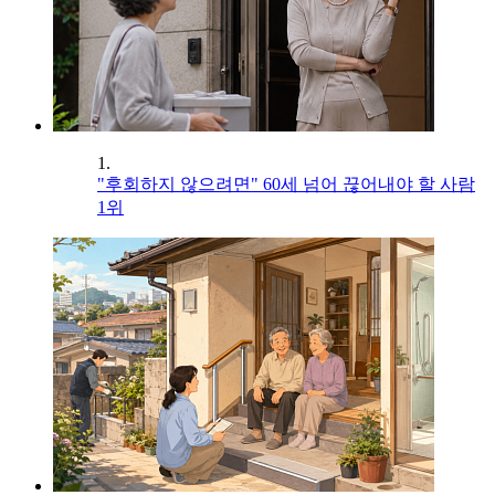
1.
"후회하지 않으려면" 60세 넘어 끊어내야 할 사람
1위