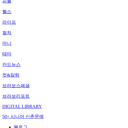
피플
헬스
라이프
컬처
머니
테마
카드뉴스
컷&칼럼
브라보스페셜
브라보리포트
DIGITAL LIBRARY
50+ 시니어 신춘문예
블로그