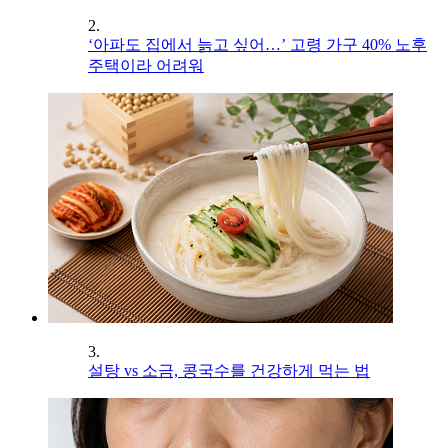
2.
‘아파도 집에서 늙고 싶어…’ 고령 가구 40% 노후
주택이라 어려워
3.
설탕 vs 소금, 콩국수를 건강하게 먹는 법