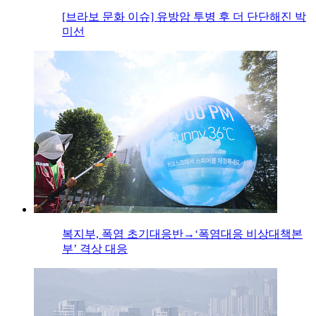
[브라보 문화 이슈] 유방암 투병 후 더 단단해진 박
미선
복지부, 폭염 초기대응반→‘폭염대응 비상대책본
부’ 격상 대응