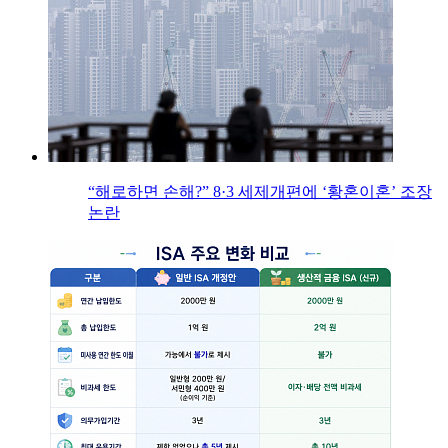
“해로하면 손해?” 8·3 세제개편에 ‘황혼이혼’ 조장
논란