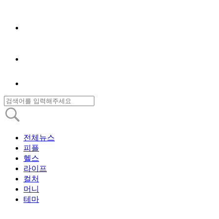
전체뉴스
피플
헬스
라이프
컬처
머니
테마